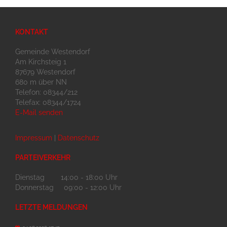
KONTAKT
Gemeinde Westendorf
Am Kirchsteig 1
87679 Westendorf
680 m über NN
Telefon: 08344/212
Telefax: 08344/1724
E-Mail senden
Impressum
|
Datenschutz
PARTEIVERKEHR
Dienstag 14:00 - 18:00 Uhr
Donnerstag 09:00 - 12:00 Uhr
LETZTE MELDUNGEN