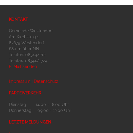
KONTAKT
Gemeinde Westendorf
Am Kirchsteig 1
87679 Westendorf
680 m über NN
Telefon: 08344/212
Telefax: 08344/1724
E-Mail senden
Impressum
|
Datenschutz
PARTEIVERKEHR
Dienstag 14:00 - 18:00 Uhr
Donnerstag 09:00 - 12:00 Uhr
LETZTE MELDUNGEN