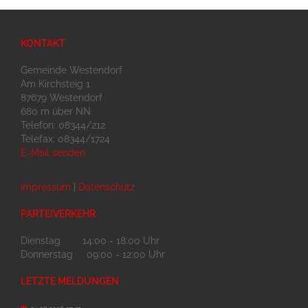
KONTAKT
Gemeinde Westendorf
Am Kirchsteig 1
87679 Westendorf
680 m über NN
Telefon: 08344/212
Telefax: 08344/1724
E-Mail senden
Impressum
|
Datenschutz
PARTEIVERKEHR
Dienstag 14:00 - 18:00 Uhr
Donnerstag 09:00 - 12:00 Uhr
LETZTE MELDUNGEN