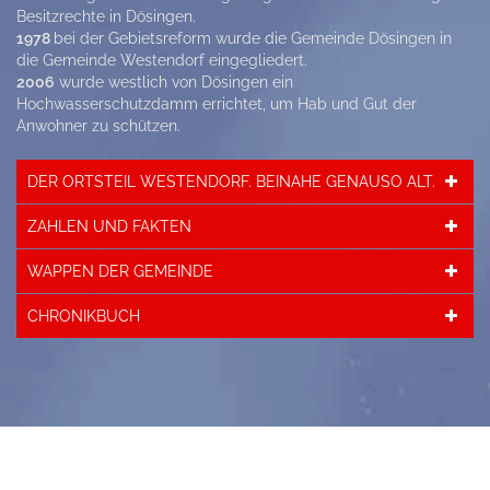
Besitzrechte in Dösingen.
1978
bei der Gebietsreform wurde die Gemeinde Dösingen in
die Gemeinde Westendorf eingegliedert.
2006
wurde westlich von Dösingen ein
Hochwasserschutzdamm errichtet, um Hab und Gut der
Anwohner zu schützen.
DER ORTSTEIL WESTENDORF. BEINAHE GENAUSO ALT.
ZAHLEN UND FAKTEN
WAPPEN DER GEMEINDE
CHRONIKBUCH