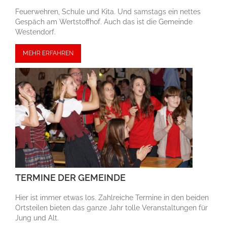
Feuerwehren, Schule und Kita. Und samstags ein nettes
Gespäch am Wert­stoff­hof. Auch das ist die Gemeinde
Westendorf.
MEHR ERFAHREN
TERMINE DER GEMEINDE
Hier ist immer etwas los. Zahlreiche Termine in den beiden
Ortsteilen bieten das ganze Jahr tolle Veran­stal­tungen für
Jung und Alt.