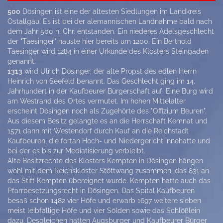
500
Dösingen ist eine der ältesten Siedlungen im Landkreis
Ostallgäu. Es ist bei der alemannischen Landnahme bald nach
dem Jahr 500 n. Chr. entstanden. Ein niederes Adelsgeschlecht
der "Taesinger" hauste hier bereits um 1200. Ein Berthold
Taesinger wird 1284 in einer Urkunde des Klosters Steingaden
genannt.
1313
wird Ulrich Dösinger, der alte Propst des edlen Herrn
Heinrich von Seefeld benannt. Das Geschlecht ging im 14.
Jahrhundert in der Kaufbeurer Bürgerschaft auf. Eine Burg wird
am Westrand des Ortes vermutet. Im hohen Mittelalter
erscheint Dösingen noch als Zugehörte des "Offizium Beuren".
Aus diesem Besitz gelangte es an die Herrschaft Kemnat und
1571 dann mit Westendorf durch Kauf an die Reichstadt
Kaufbeuren, die fortan Hoch- und Niedergericht innehatte und
bei der es bis zur Mediatisierung verbleibt.
Alte Besitzrechte des Klosters Kempten in Dösingen hängen
wohl mit dem Reichskloster Stöttwang zusammen, das 831 an
das Stift Kempten übereignet wurde. Kempten hatte auch das
Pfarrbesetzungsrecht in Dösingen. Das Spital Kaufbeuren
besaß schon 1482 vier Höfe und erwarb 1697 weitere sieben
meist leibfällige Höfe und vier Sölden sowie das Schlößlein
dazu. Desgleichen hatten Augsburger und Kaufbeurer Bürger