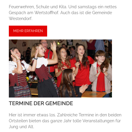
Feuerwehren, Schule und Kita. Und samstags ein nettes
Gespäch am Wert­stoff­hof. Auch das ist die Gemeinde
Westendorf.
MEHR ERFAHREN
TERMINE DER GEMEINDE
Hier ist immer etwas los. Zahlreiche Termine in den beiden
Ortsteilen bieten das ganze Jahr tolle Veran­stal­tungen für
Jung und Alt.