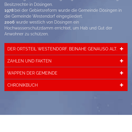
Besitzrechte in Dösingen.
1978
bei der Gebietsreform wurde die Gemeinde Dösingen in
die Gemeinde Westendorf eingegliedert.
2006
wurde westlich von Dösingen ein
Hochwasserschutzdamm errichtet, um Hab und Gut der
Anwohner zu schützen.
DER ORTSTEIL WESTENDORF. BEINAHE GENAUSO ALT.
ZAHLEN UND FAKTEN
WAPPEN DER GEMEINDE
CHRONIKBUCH