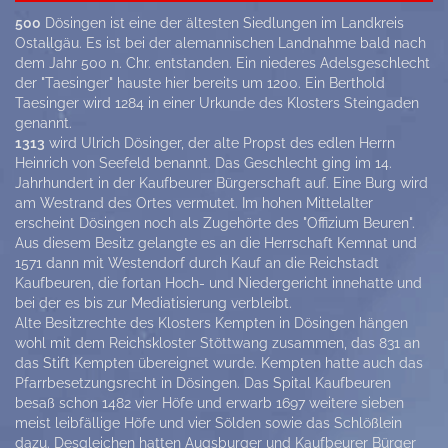
500
Dösingen ist eine der ältesten Siedlungen im Landkreis
Ostallgäu. Es ist bei der alemannischen Landnahme bald nach
dem Jahr 500 n. Chr. entstanden. Ein niederes Adelsgeschlecht
der "Taesinger" hauste hier bereits um 1200. Ein Berthold
Taesinger wird 1284 in einer Urkunde des Klosters Steingaden
genannt.
1313
wird Ulrich Dösinger, der alte Propst des edlen Herrn
Heinrich von Seefeld benannt. Das Geschlecht ging im 14.
Jahrhundert in der Kaufbeurer Bürgerschaft auf. Eine Burg wird
am Westrand des Ortes vermutet. Im hohen Mittelalter
erscheint Dösingen noch als Zugehörte des "Offizium Beuren".
Aus diesem Besitz gelangte es an die Herrschaft Kemnat und
1571 dann mit Westendorf durch Kauf an die Reichstadt
Kaufbeuren, die fortan Hoch- und Niedergericht innehatte und
bei der es bis zur Mediatisierung verbleibt.
Alte Besitzrechte des Klosters Kempten in Dösingen hängen
wohl mit dem Reichskloster Stöttwang zusammen, das 831 an
das Stift Kempten übereignet wurde. Kempten hatte auch das
Pfarrbesetzungsrecht in Dösingen. Das Spital Kaufbeuren
besaß schon 1482 vier Höfe und erwarb 1697 weitere sieben
meist leibfällige Höfe und vier Sölden sowie das Schlößlein
dazu. Desgleichen hatten Augsburger und Kaufbeurer Bürger