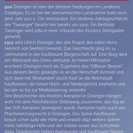
500
Dösingen ist eine der ältesten Siedlungen im Landkreis
Ostallgäu. Es ist bei der alemannischen Landnahme bald nach
dem Jahr 500 n. Chr. entstanden. Ein niederes Adelsgeschlecht
der "Taesinger" hauste hier bereits um 1200. Ein Berthold
Taesinger wird 1284 in einer Urkunde des Klosters Steingaden
genannt.
1313
wird Ulrich Dösinger, der alte Propst des edlen Herrn
Heinrich von Seefeld benannt. Das Geschlecht ging im 14.
Jahrhundert in der Kaufbeurer Bürgerschaft auf. Eine Burg wird
am Westrand des Ortes vermutet. Im hohen Mittelalter
erscheint Dösingen noch als Zugehörte des "Offizium Beuren".
Aus diesem Besitz gelangte es an die Herrschaft Kemnat und
1571 dann mit Westendorf durch Kauf an die Reichstadt
Kaufbeuren, die fortan Hoch- und Niedergericht innehatte und
bei der es bis zur Mediatisierung verbleibt.
Alte Besitzrechte des Klosters Kempten in Dösingen hängen
wohl mit dem Reichskloster Stöttwang zusammen, das 831 an
das Stift Kempten übereignet wurde. Kempten hatte auch das
Pfarrbesetzungsrecht in Dösingen. Das Spital Kaufbeuren
besaß schon 1482 vier Höfe und erwarb 1697 weitere sieben
meist leibfällige Höfe und vier Sölden sowie das Schlößlein
dazu. Desgleichen hatten Augsburger und Kaufbeurer Bürger