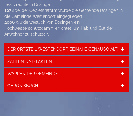
Besitzrechte in Dösingen.
1978
bei der Gebietsreform wurde die Gemeinde Dösingen in
die Gemeinde Westendorf eingegliedert.
2006
wurde westlich von Dösingen ein
Hochwasserschutzdamm errichtet, um Hab und Gut der
Anwohner zu schützen.
DER ORTSTEIL WESTENDORF. BEINAHE GENAUSO ALT.
ZAHLEN UND FAKTEN
WAPPEN DER GEMEINDE
CHRONIKBUCH