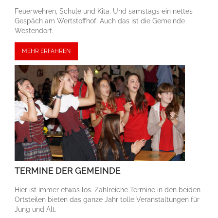
Feuerwehren, Schule und Kita. Und samstags ein nettes
Gespäch am Wert­stoff­hof. Auch das ist die Gemeinde
Westendorf.
MEHR ERFAHREN
TERMINE DER GEMEINDE
Hier ist immer etwas los. Zahlreiche Termine in den beiden
Ortsteilen bieten das ganze Jahr tolle Veran­stal­tungen für
Jung und Alt.